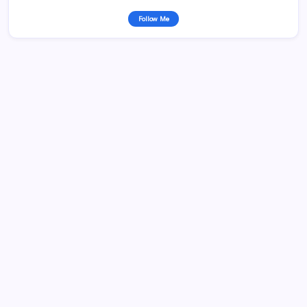
Follow Me
Recent Posts
Warehouse Packaging Solution
Supplier Packaging Manufaktur
Packaging untuk Manufaktur
Jasa Pembuatan Karton Box
Container Box Plastik
Pabrik Packaging di Jabodetabek