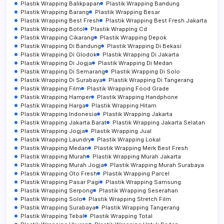
Plastik Wrapping Balikpapan
Plastik Wrapping Bandung
Plastik Wrapping Barang
Plastik Wrapping Besar
Plastik Wrapping Best Fresh
Plastik Wrapping Best Fresh Jakarta
Plastik Wrapping Botol
Plastik Wrapping Cd
Plastik Wrapping Cikarang
Plastik Wrapping Depok
Plastik Wrapping Di Bandung
Plastik Wrapping Di Bekasi
Plastik Wrapping Di Glodok
Plastik Wrapping Di Jakarta
Plastik Wrapping Di Jogja
Plastik Wrapping Di Medan
Plastik Wrapping Di Semarang
Plastik Wrapping Di Solo
Plastik Wrapping Di Surabaya
Plastik Wrapping Di Tangerang
Plastik Wrapping Film
Plastik Wrapping Food Grade
Plastik Wrapping Hamper
Plastik Wrapping Handphone
Plastik Wrapping Harga
Plastik Wrapping Hitam
Plastik Wrapping Indonesia
Plastik Wrapping Jakarta
Plastik Wrapping Jakarta Barat
Plastik Wrapping Jakarta Selatan
Plastik Wrapping Jogja
Plastik Wrapping Jual
Plastik Wrapping Laundry
Plastik Wrapping Lokal
Plastik Wrapping Medan
Plastik Wrapping Merk Best Fresh
Plastik Wrapping Murah
Plastik Wrapping Murah Jakarta
Plastik Wrapping Murah Jogja
Plastik Wrapping Murah Surabaya
Plastik Wrapping Oto Fresh
Plastik Wrapping Parcel
Plastik Wrapping Pasar Pagi
Plastik Wrapping Samsung
Plastik Wrapping Serpong
Plastik Wrapping Seserahan
Plastik Wrapping Solo
Plastik Wrapping Stretch Film
Plastik Wrapping Surabaya
Plastik Wrapping Tangerang
Plastik Wrapping Tebal
Plastik Wrapping Total