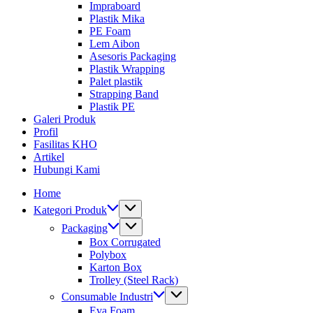
Impraboard
Plastik Mika
PE Foam
Lem Aibon
Asesoris Packaging
Plastik Wrapping
Palet plastik
Strapping Band
Plastik PE
Galeri Produk
Profil
Fasilitas KHO
Artikel
Hubungi Kami
Home
Kategori Produk
Packaging
Box Corrugated
Polybox
Karton Box
Trolley (Steel Rack)
Consumable Industri
Eva Foam