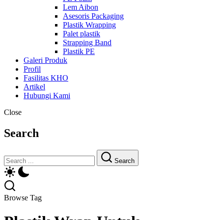
Lem Aibon
Asesoris Packaging
Plastik Wrapping
Palet plastik
Strapping Band
Plastik PE
Galeri Produk
Profil
Fasilitas KHO
Artikel
Hubungi Kami
Close
Search
Search
Browse Tag