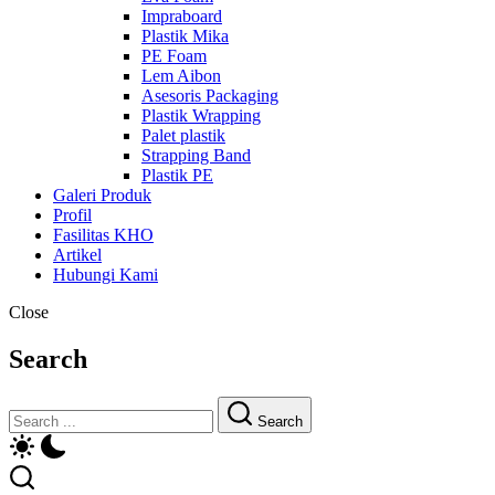
Impraboard
Plastik Mika
PE Foam
Lem Aibon
Asesoris Packaging
Plastik Wrapping
Palet plastik
Strapping Band
Plastik PE
Galeri Produk
Profil
Fasilitas KHO
Artikel
Hubungi Kami
Close
Search
Search