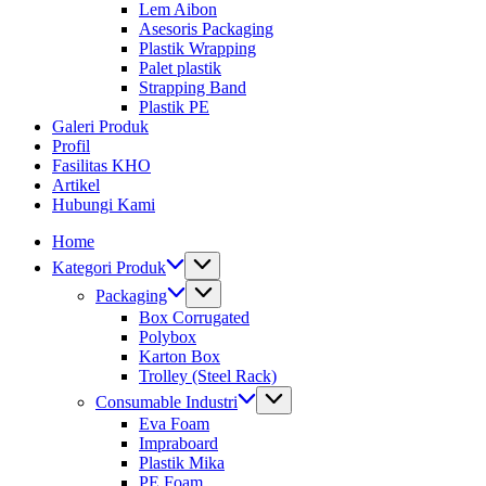
Lem Aibon
Asesoris Packaging
Plastik Wrapping
Palet plastik
Strapping Band
Plastik PE
Galeri Produk
Profil
Fasilitas KHO
Artikel
Hubungi Kami
Home
Kategori Produk
Packaging
Box Corrugated
Polybox
Karton Box
Trolley (Steel Rack)
Consumable Industri
Eva Foam
Impraboard
Plastik Mika
PE Foam