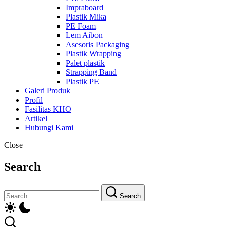
Impraboard
Plastik Mika
PE Foam
Lem Aibon
Asesoris Packaging
Plastik Wrapping
Palet plastik
Strapping Band
Plastik PE
Galeri Produk
Profil
Fasilitas KHO
Artikel
Hubungi Kami
Close
Search
Search