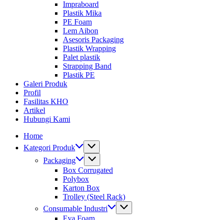
Impraboard
Plastik Mika
PE Foam
Lem Aibon
Asesoris Packaging
Plastik Wrapping
Palet plastik
Strapping Band
Plastik PE
Galeri Produk
Profil
Fasilitas KHO
Artikel
Hubungi Kami
Home
Kategori Produk
Packaging
Box Corrugated
Polybox
Karton Box
Trolley (Steel Rack)
Consumable Industri
Eva Foam