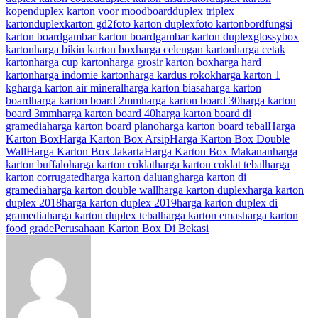
kopen
duplex karton voor moodboard
duplex triplex
karton
duplexkarton gd2
foto karton duplex
foto kartonbord
fungsi
karton board
gambar karton board
gambar karton duplex
glossybox
karton
harga bikin karton box
harga celengan karton
harga cetak
karton
harga cup karton
harga grosir karton box
harga hard
karton
harga indomie karton
harga kardus rokok
harga karton 1
kg
harga karton air mineral
harga karton biasa
harga karton
board
harga karton board 2mm
harga karton board 30
harga karton
board 3mm
harga karton board 40
harga karton board di
gramedia
harga karton board plano
harga karton board tebal
Harga
Karton Box
Harga Karton Box Arsip
Harga Karton Box Double
Wall
Harga Karton Box Jakarta
Harga Karton Box Makanan
harga
karton buffalo
harga karton coklat
harga karton coklat tebal
harga
karton corrugated
harga karton daluang
harga karton di
gramedia
harga karton double wall
harga karton duplex
harga karton
duplex 2018
harga karton duplex 2019
harga karton duplex di
gramedia
harga karton duplex tebal
harga karton emas
harga karton
food grade
Perusahaan Karton Box Di Bekasi