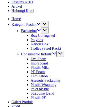
Fasilitas KHO
Artikel
Hubungi Kami
Home
Kategori Produk
Packaging
Box Corrugated
Polybox
Karton Box
Trolley (Steel Rack)
Consumable Industri
Eva Foam
Impraboard
Plastik Mika
PE Foam
Lem Aibon
Asesoris Packaging
Plastik Wrapping
Palet plastik
Strapping Band
Plastik PE
Galeri Produk
Profil