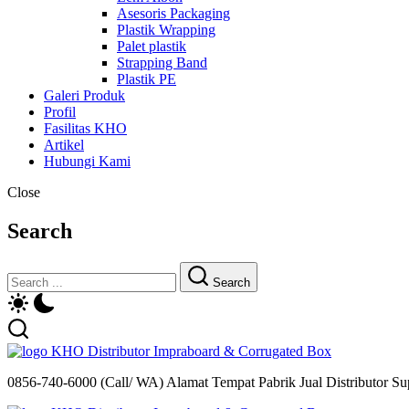
Asesoris Packaging
Plastik Wrapping
Palet plastik
Strapping Band
Plastik PE
Galeri Produk
Profil
Fasilitas KHO
Artikel
Hubungi Kami
Close
Search
Search
Distributor Impraboard & Corrugated Box
0856-740-6000 (Call/ WA) Alamat Tempat Pabrik Jual Distributor Sup