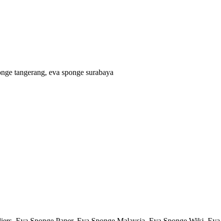
onge tangerang, eva sponge surabaya
iers, Eva Sponge Paper, Eva Sponge Malaysia, Eva Sponge Wiki, Eva