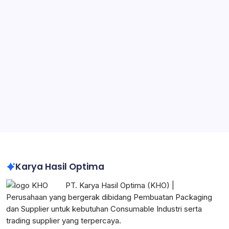
Packaging untuk Manufaktur
Jasa Pembuatan Karton Box
Container Box Plastik
Pabrik Packaging di Jabodetabek
Pabrik Karton Box Custom Logo Perusahaan
Karton Box Heavy Duty untuk Industri
Impraboard Sheet Indonesia
Corrugated Box Indonesia
Karya Hasil Optima
PT. Karya Hasil Optima (KHO) |
Perusahaan yang bergerak dibidang Pembuatan Packaging
dan Supplier untuk kebutuhan Consumable Industri serta
trading supplier yang terpercaya.