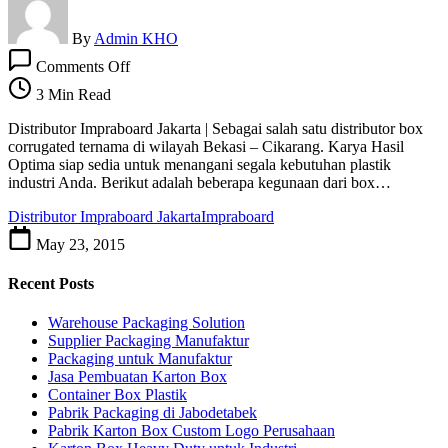
By
Admin KHO
on
Comments Off
Distributor
Impraboard
3 Min Read
Jakarta
Distributor Impraboard Jakarta | Sebagai salah satu distributor box
corrugated ternama di wilayah Bekasi – Cikarang. Karya Hasil
Optima siap sedia untuk menangani segala kebutuhan plastik
industri Anda. Berikut adalah beberapa kegunaan dari box…
Distributor Impraboard Jakarta
Impraboard
May 23, 2015
Recent Posts
Warehouse Packaging Solution
Supplier Packaging Manufaktur
Packaging untuk Manufaktur
Jasa Pembuatan Karton Box
Container Box Plastik
Pabrik Packaging di Jabodetabek
Pabrik Karton Box Custom Logo Perusahaan