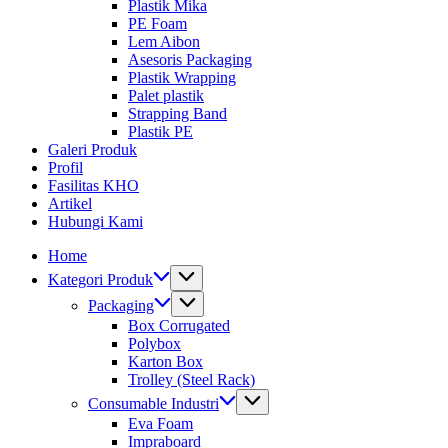
Impraboard,
Box
Plastik Mika
Corrugated
Impraboard,
PE Foam
Plastic,
Corrugated
Lem Aibon
Carton
Plastic,
Asesoris Packaging
Murah
Carton
Plastik Wrapping
Cikarang
Murah
Palet plastik
Bekasi
Cikarang
Strapping Band
Jakarta
Bekasi
Plastik PE
Jakarta
Galeri Produk
Profil
Fasilitas KHO
Artikel
Hubungi Kami
Home
Kategori Produk
Packaging
Box Corrugated
Polybox
Karton Box
Trolley (Steel Rack)
Consumable Industri
Eva Foam
Impraboard