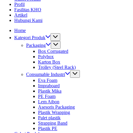
Profil
Fasilitas KHO
Artikel
Hubungi Kami
Home
Kategori Produk
Packaging
Box Corrugated
Polybox
Karton Box
Trolley (Steel Rack)
Consumable Industri
Eva Foam
Impraboard
Plastik Mika
PE Foam
Lem Aibon
Asesoris Packaging
Plastik Wrapping
Palet plastik
Strapping Band
Plastik PE