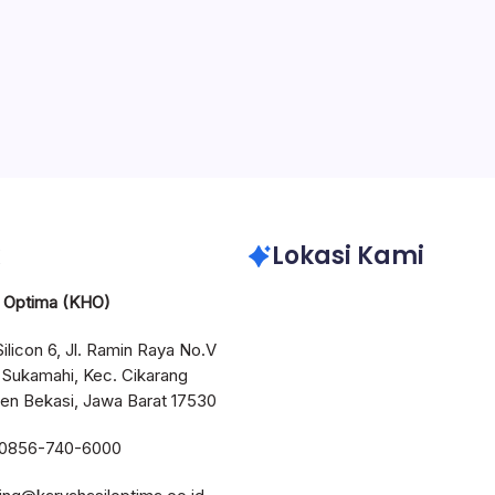
istributor Impraboard | Sebagai salah satu distributor box corrug
di wilayah Bekasi – Cikarang. Karya Hasil Optima siap sedia untuk
i segala kebutuhan plastik industri Anda. Berikut adalah beberap
n dari box…
May 23, 
Lokasi Kami
l Optima (KHO)
Silicon 6, Jl. Ramin Raya No.V
 Sukamahi, Kec. Cikarang
en Bekasi, Jawa Barat 17530
 0856-740-6000