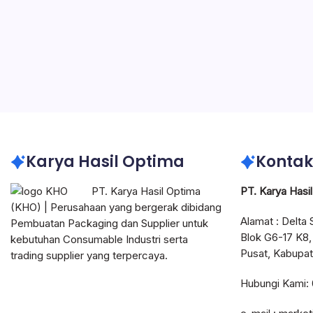
Alamat D
ternama 
menangan
kegunaa
Alamat Distributor Impraboard
Impraboard
Karya Hasil Optima
Kontak
PT. Karya Hasil Optima
PT. Karya Hasi
(KHO) | Perusahaan yang bergerak dibidang
Alamat : Delta 
Pembuatan Packaging dan Supplier untuk
Blok G6-17 K8,
kebutuhan Consumable Industri serta
Pusat, Kabupat
trading supplier yang terpercaya.
Hubungi Kami: