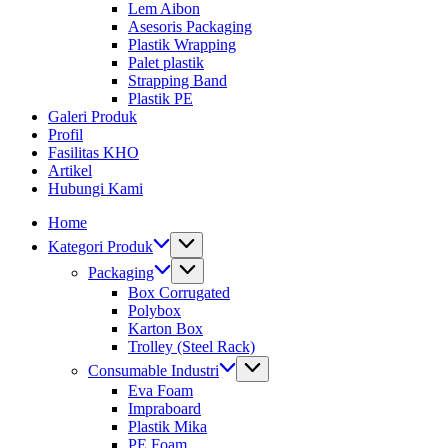
Lem Aibon
Asesoris Packaging
Plastik Wrapping
Palet plastik
Strapping Band
Plastik PE
Galeri Produk
Profil
Fasilitas KHO
Artikel
Hubungi Kami
Home
Kategori Produk
Packaging
Box Corrugated
Polybox
Karton Box
Trolley (Steel Rack)
Consumable Industri
Eva Foam
Impraboard
Plastik Mika
PE Foam