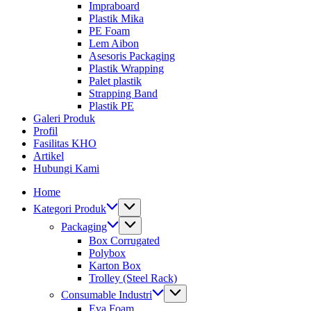
Impraboard
Plastik Mika
PE Foam
Lem Aibon
Asesoris Packaging
Plastik Wrapping
Palet plastik
Strapping Band
Plastik PE
Galeri Produk
Profil
Fasilitas KHO
Artikel
Hubungi Kami
Home
Kategori Produk
Packaging
Box Corrugated
Polybox
Karton Box
Trolley (Steel Rack)
Consumable Industri
Eva Foam