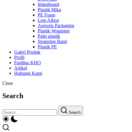
Impraboard
Plastik Mika
PE Foam
Lem Aibon
Asesoris Packaging
Plastik Wrapping
Palet plastik
Strapping Band
Plastik PE
Galeri Produk
Profil
Fasilitas KHO
Artikel
Hubungi Kami
Close
Search
Search