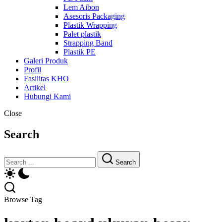
Lem Aibon
Asesoris Packaging
Plastik Wrapping
Palet plastik
Strapping Band
Plastik PE
Galeri Produk
Profil
Fasilitas KHO
Artikel
Hubungi Kami
Close
Search
Search
Browse Tag