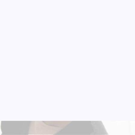
Recent Posts
Warehouse Packaging Solution
Supplier Packaging Manufaktur
Packaging untuk Manufaktur
Jasa Pembuatan Karton Box
Container Box Plastik
Pabrik Packaging di Jabodetabek
Pabrik Karton Box Custom Logo Perusahaan
Karton Box Heavy Duty untuk Industri
Impraboard Sheet Indonesia
Corrugated Box Indonesia