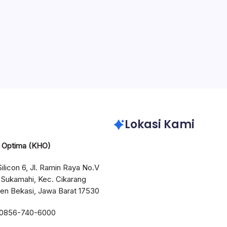
5 Min Read
y
Admin KHO
Comments Off
arton Box Custom Logo Perusahaan untuk Identitas Brand dan
i Distribusi Industri modern tidak lagi memandang kemasan sebaga
ekunder, melainkan sebagai bagian dari strategi komunikasi dan
i operasional. Karton box yang…
April 9, 
Lokasi Kami
l Optima (KHO)
Silicon 6, Jl. Ramin Raya No.V
 Sukamahi, Kec. Cikarang
en Bekasi, Jawa Barat 17530
 0856-740-6000