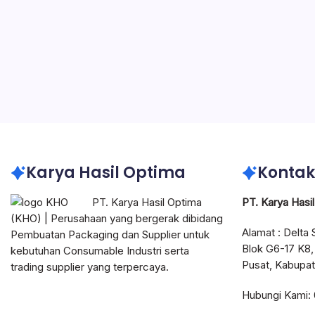
B
Pabrik K
Efisiens
elemen s
efisiens
Blog
Karton Box
Karya Hasil Optima
Kontak
PT. Karya Hasil Optima
PT. Karya Hasi
(KHO) | Perusahaan yang bergerak dibidang
Alamat : Delta 
Pembuatan Packaging dan Supplier untuk
Blok G6-17 K8,
kebutuhan Consumable Industri serta
Pusat, Kabupat
trading supplier yang terpercaya.
Hubungi Kami: