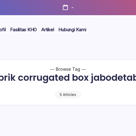
-
ofil
Fasilitas KHO
Artikel
Hubungi Kami
Browse Tag
brik corrugated box jabodeta
5 Articles