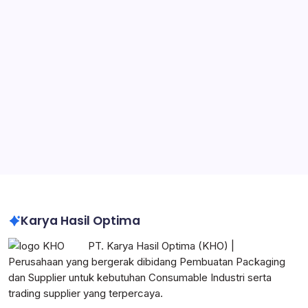
Packaging untuk Manufaktur
Jasa Pembuatan Karton Box
Container Box Plastik
Pabrik Packaging di Jabodetabek
Pabrik Karton Box Custom Logo Perusahaan
Karton Box Heavy Duty untuk Industri
Impraboard Sheet Indonesia
Corrugated Box Indonesia
Karya Hasil Optima
PT. Karya Hasil Optima (KHO) |
Perusahaan yang bergerak dibidang Pembuatan Packaging
dan Supplier untuk kebutuhan Consumable Industri serta
trading supplier yang terpercaya.