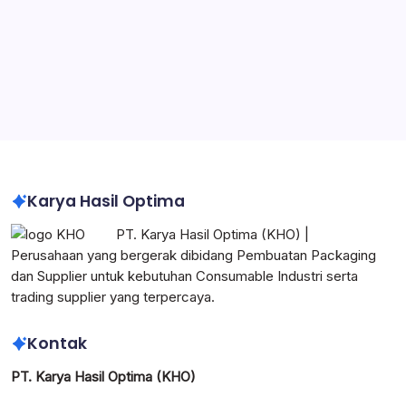
Pabrik Packaging di Jabodetabek
Pabrik Karton Box Custom Logo Perusahaan
Karton Box Heavy Duty untuk Industri
Impraboard Sheet Indonesia
Corrugated Box Indonesia
Karya Hasil Optima
PT. Karya Hasil Optima (KHO) |
Perusahaan yang bergerak dibidang Pembuatan Packaging
dan Supplier untuk kebutuhan Consumable Industri serta
trading supplier yang terpercaya.
Kontak
PT. Karya Hasil Optima (KHO)