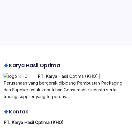
Pabrik Packaging di Jabodetabek
Pabrik Karton Box Custom Logo Perusahaan
Karton Box Heavy Duty untuk Industri
Impraboard Sheet Indonesia
Corrugated Box Indonesia
Karya Hasil Optima
PT. Karya Hasil Optima (KHO) |
Perusahaan yang bergerak dibidang Pembuatan Packaging
dan Supplier untuk kebutuhan Consumable Industri serta
trading supplier yang terpercaya.
Kontak
PT. Karya Hasil Optima (KHO)