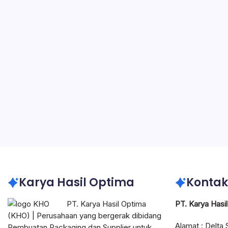
B
Distribu
corrugat
sedia un
beberap
Distributor Impraboard Jakarta
Impraboard
Karya Hasil Optima
Kontak
PT. Karya Hasil Optima
PT. Karya Hasi
(KHO) | Perusahaan yang bergerak dibidang
Alamat : Delta 
Pembuatan Packaging dan Supplier untuk