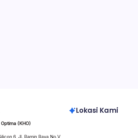
3 Min Read
y
Admin KHO
Comments Off
tor Impraboard Jakarta | Sebagai salah satu distributor box
ed ternama di wilayah Bekasi – Cikarang. Karya Hasil Optima siap
tuk menangani segala kebutuhan plastik industri Anda. Berikut ada
a kegunaan dari box…
May 23, 
Lokasi Kami
l Optima (KHO)
Silicon 6, Jl. Ramin Raya No.V