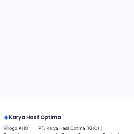
Warehouse Packaging Solution
Supplier Packaging Manufaktur
Packaging untuk Manufaktur
Jasa Pembuatan Karton Box
Container Box Plastik
Pabrik Packaging di Jabodetabek
Pabrik Karton Box Custom Logo Perusahaan
Karton Box Heavy Duty untuk Industri
Impraboard Sheet Indonesia
Corrugated Box Indonesia
Karya Hasil Optima
PT. Karya Hasil Optima (KHO) |