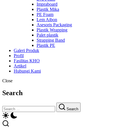
Impraboard
Plastik Mika
PE Foam
Lem Aibon
Asesoris Packaging
Plastik Wrapping
Palet plastik
Strapping Band
Plastik PE
Galeri Produk
Profil
Fasilitas KHO
Artikel
Hubungi Kami
Close
Search
Search