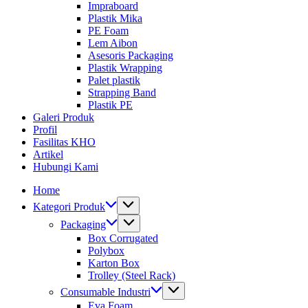
Impraboard
Plastik Mika
PE Foam
Lem Aibon
Asesoris Packaging
Plastik Wrapping
Palet plastik
Strapping Band
Plastik PE
Galeri Produk
Profil
Fasilitas KHO
Artikel
Hubungi Kami
Home
Kategori Produk
Packaging
Box Corrugated
Polybox
Karton Box
Trolley (Steel Rack)
Consumable Industri
Eva Foam