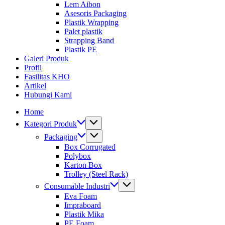
Lem Aibon
Asesoris Packaging
Plastik Wrapping
Palet plastik
Strapping Band
Plastik PE
Galeri Produk
Profil
Fasilitas KHO
Artikel
Hubungi Kami
Home
Kategori Produk
Packaging
Box Corrugated
Polybox
Karton Box
Trolley (Steel Rack)
Consumable Industri
Eva Foam
Impraboard
Plastik Mika
PE Foam