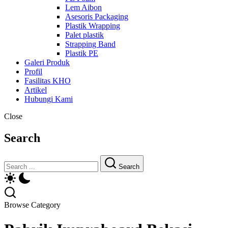
Lem Aibon
Asesoris Packaging
Plastik Wrapping
Palet plastik
Strapping Band
Plastik PE
Galeri Produk
Profil
Fasilitas KHO
Artikel
Hubungi Kami
Close
Search
Search
Browse Category